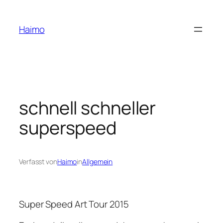
Zum
Inhalt
Haimo
springen
schnell schneller
superspeed
Verfasst von
Haimo
in
Allgemein
Super Speed Art Tour 2015